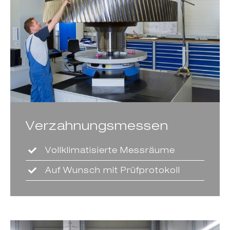
Messen
Wir messen Präzision – auch
aus Kundenfertigung!
Verzahnungsmessen
Vollklimatisierte Messräume
Auf Wunsch mit Prüfprotokoll